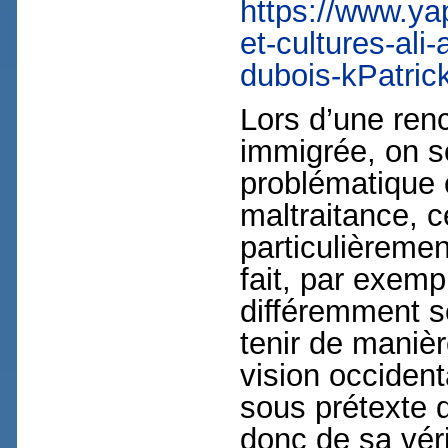
https://www.ya
et-cultures-ali
dubois-kPatric
Lors d’une renc
immigrée, on s
problématique 
maltraitance, c
particulièreme
fait, par exemp
différemment se
tenir de manièr
vision occident
sous prétexte d
donc de sa véri